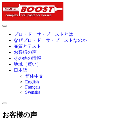
Skip
to
content
プロ・ドーサ・ブーストとは
なぜプロ・ドーサ・ブーストなのか
品質とテスト
お客様の声
その他の情報
地域（買い）
日本語
简体中文
English
Français
Svenska
お客様の声