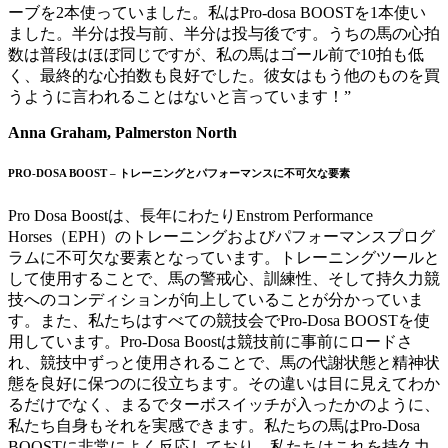
ーブを2本使っていました。私はPro-dosa BOOSTを1本使い
ました。半分は投与前、半分は投与後です。うちの馬の心拍
数は普段はほぼ同じですが、私の馬はゴール前で10拍も低
く、最終的な心拍数も良好でした。彼女はもう他のものを買
うように言われることはないと言っています！”
Anna Graham, Palmerston North
PRO-DOSA BOOST – トレーニングとパフォーマンスに不可欠な要素
Pro Dosa Boostは、長年にわたりEnstrom Performance
Horses（EPH）のトレーニングおよびパフォーマンスプログ
ラムに不可欠な要素となっています。トレーニングツールと
して使用することで、馬の警戒心、訓練性、そして持久力競
技へのコンディションが向上していることが分かっていま
す。また、私たちはすべての競技会でPro-Dosa BOOSTを使
用しています。Pro-Dosa Boostは競技前に事前にロードさ
れ、競技中ずっと使用されることで、馬の代謝状態と精神状
態を良好に保つのに役立ちます。その違いは目に見えてわか
るだけでなく、まるでターボスイッチが入ったかのように、
私たち自身もそれを実感できます。私たちの馬はPro-Dosa
BOOSTに非常によく反応しており、私たちはこれを持久力