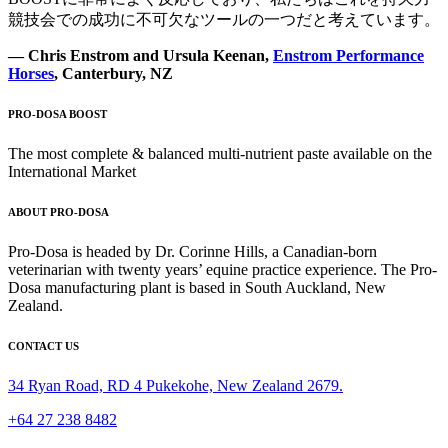
競技会での成功に不可欠なツールの一つだと考えています。
— Chris Enstrom and Ursula Keenan,
Enstrom Performance
Horses
, Canterbury, NZ
PRO-DOSA BOOST
The most complete & balanced multi-nutrient paste available on the
International Market
ABOUT PRO-DOSA
Pro-Dosa is headed by Dr. Corinne Hills, a Canadian-born
veterinarian with twenty years’ equine practice experience. The Pro-
Dosa manufacturing plant is based in South Auckland, New
Zealand.
CONTACT US
34 Ryan Road, RD 4 Pukekohe, New Zealand 2679.
+64 27 238 8482